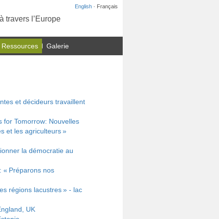
English
· Français
à travers l’Europe
 Ressources
Galerie
ntes et décideurs travaillent
 for Tomorrow: Nouvelles
 et les agriculteurs »
tionner la démocratie au
0: « Préparons nos
es régions lacustres » - lac
 England, UK