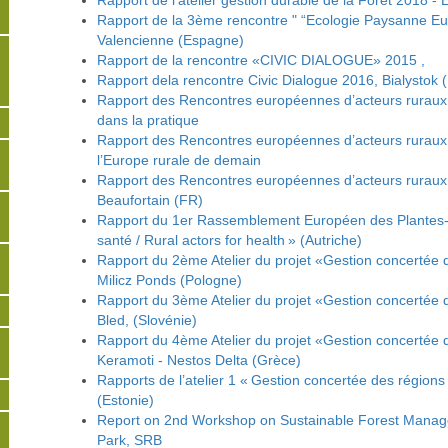
Rapport de l’atelier gestion durable de la Forêt 2018 - 
Rapport de la 3ème rencontre " “Ecologie Paysanne E
Valencienne (Espagne)
Rapport de la rencontre «CIVIC DIALOGUE» 2015 ,
Rapport dela rencontre Civic Dialogue 2016, Bialystok 
Rapport des Rencontres européennes d’acteurs ruraux 
dans la pratique
Rapport des Rencontres européennes d’acteurs ruraux
l’Europe rurale de demain
Rapport des Rencontres européennes d’acteurs rurau
Beaufortain (FR)
Rapport du 1er Rassemblement Européen des Plantes- p
santé / Rural actors for health » (Autriche)
Rapport du 2ème Atelier du projet «Gestion concertée de
Milicz Ponds (Pologne)
Rapport du 3ème Atelier du projet «Gestion concertée de
Bled, (Slovénie)
Rapport du 4ème Atelier du projet «Gestion concertée de
Keramoti - Nestos Delta (Grèce)
Rapports de l’atelier 1 « Gestion concertée des régions 
(Estonie)
Report on 2nd Workshop on Sustainable Forest Manag
Park, SRB