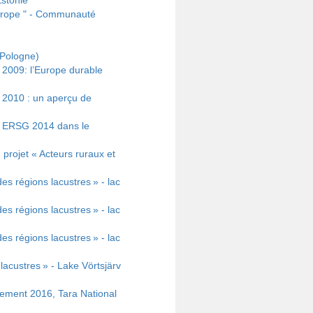
Estonie
urope " - Communauté
(Pologne)
2009: l’Europe durable
 2010 : un aperçu de
x ERSG 2014 dans le
rojet « Acteurs ruraux et
s régions lacustres » - lac
s régions lacustres » - lac
s régions lacustres » - lac
lacustres » - Lake Vörtsjärv
ement 2016, Tara National