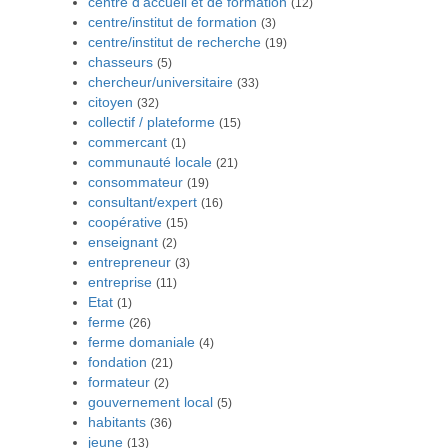
centre d’accueil et de formation
(12)
centre/institut de formation
(3)
centre/institut de recherche
(19)
chasseurs
(5)
chercheur/universitaire
(33)
citoyen
(32)
collectif / plateforme
(15)
commercant
(1)
communauté locale
(21)
consommateur
(19)
consultant/expert
(16)
coopérative
(15)
enseignant
(2)
entrepreneur
(3)
entreprise
(11)
Etat
(1)
ferme
(26)
ferme domaniale
(4)
fondation
(21)
formateur
(2)
gouvernement local
(5)
habitants
(36)
jeune
(13)