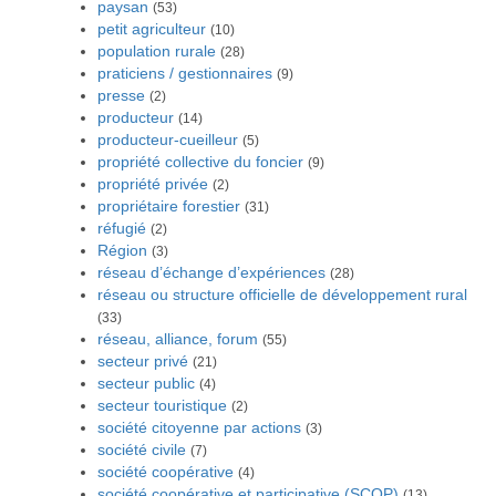
paysan
(53)
petit agriculteur
(10)
population rurale
(28)
praticiens / gestionnaires
(9)
presse
(2)
producteur
(14)
producteur-cueilleur
(5)
propriété collective du foncier
(9)
propriété privée
(2)
propriétaire forestier
(31)
réfugié
(2)
Région
(3)
réseau d’échange d’expériences
(28)
réseau ou structure officielle de développement rural
(33)
réseau, alliance, forum
(55)
secteur privé
(21)
secteur public
(4)
secteur touristique
(2)
société citoyenne par actions
(3)
société civile
(7)
société coopérative
(4)
société coopérative et participative (SCOP)
(13)