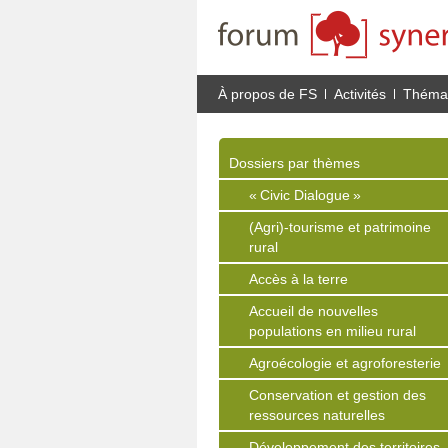
À propos de FS
Activités
Thémat
Dossiers par thèmes
« Civic Dialogue »
(Agri)-tourisme et patrimoine
rural
Accès à la terre
Accueil de nouvelles
populations en milieu rural
Agroécologie et agroforesterie
Conservation et gestion des
ressources naturelles
Développement des territoires