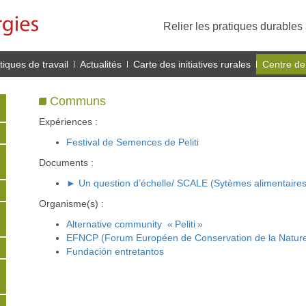
Relier les pratiques durables 
iques de travail
Actualités
Carte des initiatives rurales
Centre de
Communs
Expériences :
Festival de Semences de Peliti
Documents :
► Un question d’échelle/ SCALE (Sytèmes alimentaires
Organisme(s) :
Alternative community « Peliti »
EFNCP (Forum Européen de Conservation de la Nature 
Fundación entretantos