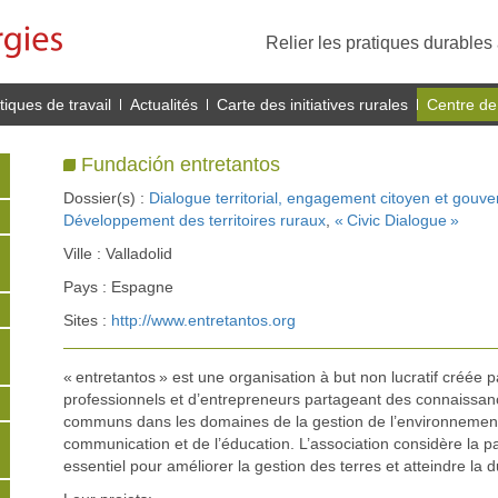
Relier les pratiques durables 
iques de travail
Actualités
Carte des initiatives rurales
Centre de
Fundación entretantos
Dossier(s) :
Dialogue territorial, engagement citoyen et gouve
Développement des territoires ruraux
,
« Civic Dialogue »
Ville : Valladolid
Pays : Espagne
Sites :
http://www.entretantos.org
« entretantos » est une organisation à but non lucratif créée 
professionnels et d’entrepreneurs partageant des connaissanc
communs dans les domaines de la gestion de l’environnement, 
communication et de l’éducation. L’association considère la p
essentiel pour améliorer la gestion des terres et atteindre la du