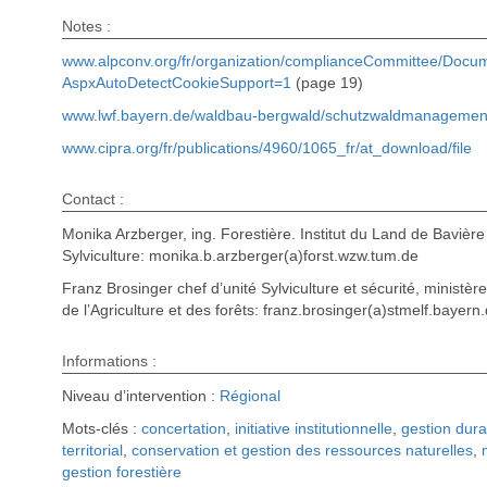
Notes :
www.alpconv.org/fr/organization/complianceCommittee/Docu
AspxAutoDetectCookieSupport=1
(page 19)
www.lwf.bayern.de/waldbau-bergwald/schutzwaldmanagemen
www.cipra.org/fr/publications/4960/1065_fr/at_download/file
Contact :
Monika Arzberger, ing. Forestière. Institut du Land de Bavière 
Sylviculture: monika.b.arzberger(a)forst.wzw.tum.de
Franz Brosinger chef d’unité Sylviculture et sécurité, ministère
de l’Agriculture et des forêts: franz.brosinger(a)stmelf.bayern
Informations :
Niveau d’intervention :
Régional
Mots-clés :
concertation
,
initiative institutionnelle
,
gestion dura
territorial
,
conservation et gestion des ressources naturelles
,
gestion forestière