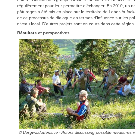
régulièrement pour leur permettre d’échanger. En 2010, un 
pâturages a été mis en place sur le territoire de Laber-Aufacker 
de ce processus de dialogue en termes d’influence sur les pol
niveau local. D’autres projets sont en cours dans cette région.
Résultats et perspectives
© Bergwaldoffensive - Actors discussing possible measures in 