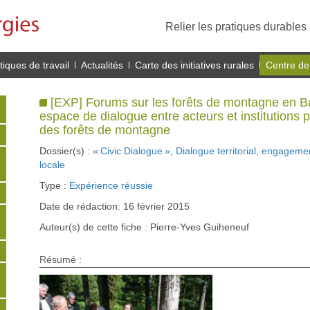
Relier les pratiques durables 
iques de travail
Actualités
Carte des initiatives rurales
Centre de
[EXP] Forums sur les forêts de montagne en B
espace de dialogue entre acteurs et institutions 
des forêts de montagne
Dossier(s) :
« Civic Dialogue »
,
Dialogue territorial, engageme
locale
Type :
Expérience réussie
Date de rédaction: 16 février 2015
Auteur(s) de cette fiche : Pierre-Yves Guiheneuf
Résumé :