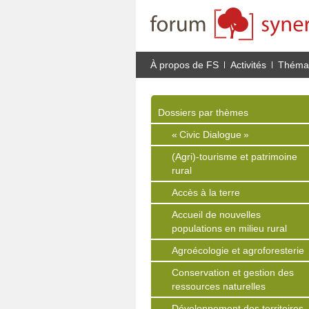
À propos de FS
Activités
Thémat
Dossiers par thèmes
« Civic Dialogue »
(Agri)-tourisme et patrimoine
rural
Accès à la terre
Accueil de nouvelles
populations en milieu rural
Agroécologie et agroforesterie
Conservation et gestion des
ressources naturelles
Développement des territoires