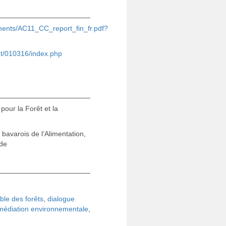
ments/AC11_CC_report_fin_fr.pdf?
t/010316/index.php
pour la Forêt et la
 bavarois de l’Alimentation,
.de
ble des forêts
,
dialogue
médiation environnementale
,