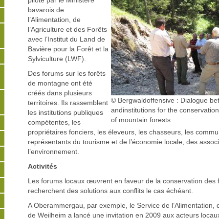
piloté par le Ministère
bavarois de
l’Alimentation, de
l’Agriculture et des Forêts
avec l’Institut du Land de
Bavière pour la Forêt et la
Sylviculture (LWF).
Des forums sur les forêts
de montagne ont été
créés dans plusieurs
© Bergwaldoffensive :
Dialogue be
territoires. Ils rassemblent
andinstitutions for the conservation
les institutions publiques
of mountain forests
compétentes, les
propriétaires fonciers, les éleveurs, les chasseurs, les commu
représentants du tourisme et de l’économie locale, des associ
l’environnement.
Activités
Les forums locaux œuvrent en faveur de la conservation des 
recherchent des solutions aux conflits le cas échéant.
A Oberammergau, par exemple, le Service de l’Alimentation, de
de Weilheim a lancé une invitation en 2009 aux acteurs locaux 