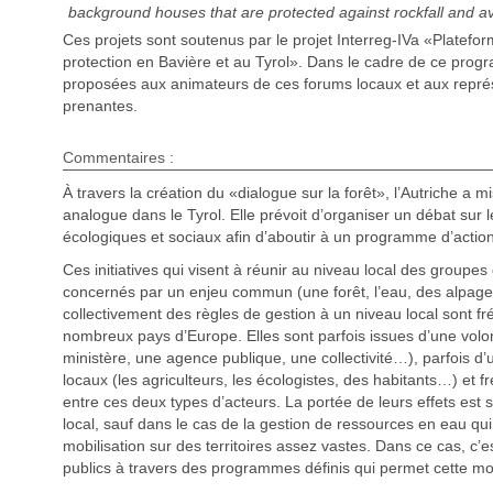
background houses that are protected against rockfall and av
Ces projets sont soutenus par le projet Interreg-IVa «Platefor
protection en Bavière et au Tyrol». Dans le cadre de ce prog
proposées aux animateurs de ces forums locaux et aux représ
prenantes.
Commentaires :
À travers la création du «dialogue sur la forêt», l’Autriche a mi
analogue dans le Tyrol. Elle prévoit d’organiser un débat sur 
écologiques et sociaux afin d’aboutir à un programme d’actions
Ces initiatives qui visent à réunir au niveau local des groupes 
concernés par un enjeu commun (une forêt, l’eau, des alpages,
collectivement des règles de gestion à un niveau local sont f
nombreux pays d’Europe. Elles sont parfois issues d’une volo
ministère, une agence publique, une collectivité…), parfois d’u
locaux (les agriculteurs, les écologistes, des habitants…) et
entre ces deux types d’acteurs. La portée de leurs effets est 
local, sauf dans le cas de la gestion de ressources en eau qui 
mobilisation sur des territoires assez vastes. Dans ce cas, c’es
publics à travers des programmes définis qui permet cette mob