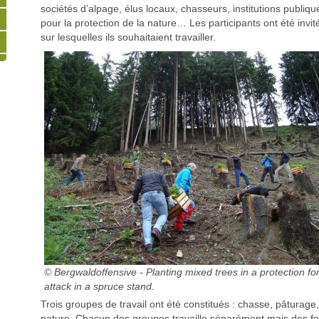
sociétés d’alpage, élus locaux, chasseurs, institutions publiqu
pour la protection de la nature… Les participants ont été invit
sur lesquelles ils souhaitaient travailler.
© Bergwaldoffensive - Planting mixed trees in a protection for
attack in a spruce stand.
Trois groupes de travail ont été constitués : chasse, pâturage,
nature. Chacun des groupes travaille séparément mais des f