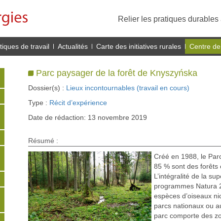
Relier les pratiques durables 
iques de travail
Actualités
Carte des initiatives rurales
Centre de
Parc paysager de la forêt de Knyszyńska
Dossier(s) :
Lieux incontournables (travail en cours)
Type :
Récit d’expérience
Date de rédaction: 13 novembre 2019
Résumé :
Créé en 1988, le Parc
85 % sont des forêts 
L’intégralité de la su
programmes Natura 20
espèces d’oiseaux ni
parcs nationaux ou au
parc comporte des zo