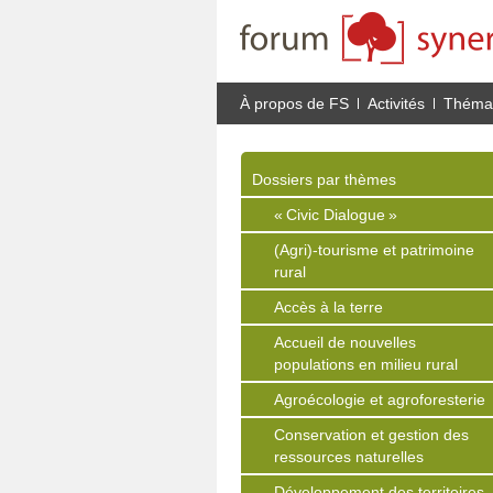
À propos de FS
Activités
Thémat
Dossiers par thèmes
« Civic Dialogue »
(Agri)-tourisme et patrimoine
rural
Accès à la terre
Accueil de nouvelles
populations en milieu rural
Agroécologie et agroforesterie
Conservation et gestion des
ressources naturelles
Développement des territoires