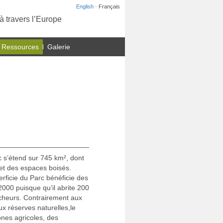
English
· Français
à travers l’Europe
 Ressources
Galerie
 s’étend sur 745 km², dont
et des espaces boisés.
perficie du Parc bénéficie des
00 puisque qu’il abrite 200
cheurs. Contrairement aux
x réserves naturelles,le
nes agricoles, des