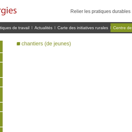
Relier les pratiques durables 
iques de travail
Actualités
Carte des initiatives rurales
Centre de
chantiers (de jeunes)