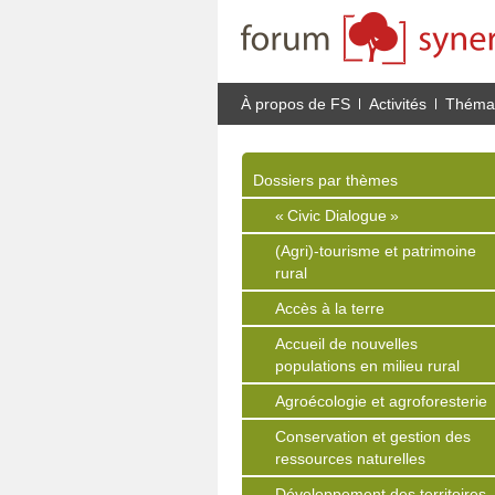
À propos de FS
Activités
Thémat
Dossiers par thèmes
« Civic Dialogue »
(Agri)-tourisme et patrimoine
rural
Accès à la terre
Accueil de nouvelles
populations en milieu rural
Agroécologie et agroforesterie
Conservation et gestion des
ressources naturelles
Développement des territoires