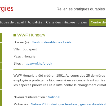
Relier les pratiques durables 
iques de travail
Actualités
Carte des initiatives rurales
Centre de
WWF Hungary
Dossier(s) :
Gestion durable des forêts
Ville : Budapest
Pays : Hongrie
Sites :
http://wwf.hu/erdok_
WWF Hongrie a été créé en 1991. Au cours des 25 dernières a
employée à protéger la biodiversité en se concentrant sur les
les espèces prioritaires et la lutte contre le changement clima
Niveau d’intervention :
National
Mots-clés :
Natura 2000
,
dialogue territorial
,
gestion durable d