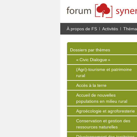
À propos de FS
Activités
Thémat
Dossiers par thèmes
« Civic Dialogue »
(Agri)-tourisme et patrimoine
rural
Accès à la terre
Accueil de nouvelles
populations en milieu rural
Agroécologie et agroforesterie
Conservation et gestion des
ressources naturelles
Développement des territoires